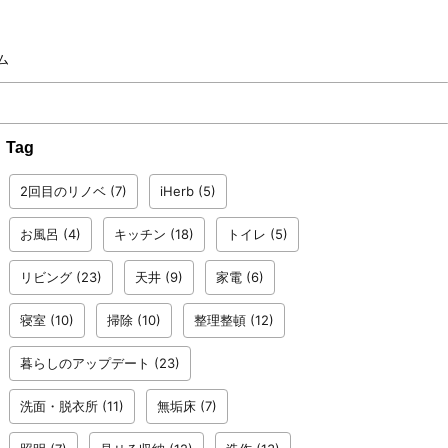
ム
Tag
2回目のリノベ
(7)
iHerb
(5)
お風呂
(4)
キッチン
(18)
トイレ
(5)
リビング
(23)
天井
(9)
家電
(6)
寝室
(10)
掃除
(10)
整理整頓
(12)
暮らしのアップデート
(23)
洗面・脱衣所
(11)
無垢床
(7)