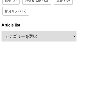
照明
(7)
見せる収納
(12)
造作
(13)
部分リノベ
(7)
Article list