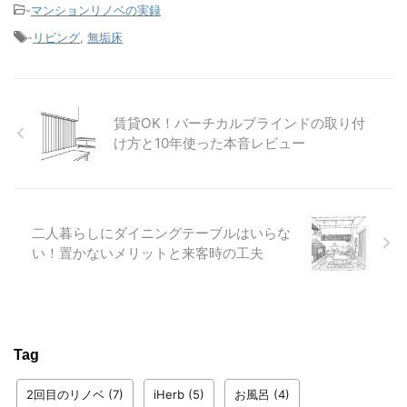
-
マンションリノベの実録
-
リビング
,
無垢床
賃貸OK！バーチカルブラインドの取り付
け方と10年使った本音レビュー
二人暮らしにダイニングテーブルはいらな
い！置かないメリットと来客時の工夫
Tag
2回目のリノベ
(7)
iHerb
(5)
お風呂
(4)