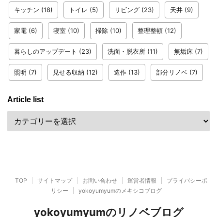
キッチン
(18)
トイレ
(5)
リビング
(23)
天井
(9)
家電
(6)
寝室
(10)
掃除
(10)
整理整頓
(12)
暮らしのアップデート
(23)
洗面・脱衣所
(11)
無垢床
(7)
照明
(7)
見せる収納
(12)
造作
(13)
部分リノベ
(7)
Article list
TOP
サイトマップ
お問い合わせ
運営者情報
プライバシーポ
リシー
yokoyumyumのメキシコブログ
yokoyumyumのリノベブログ