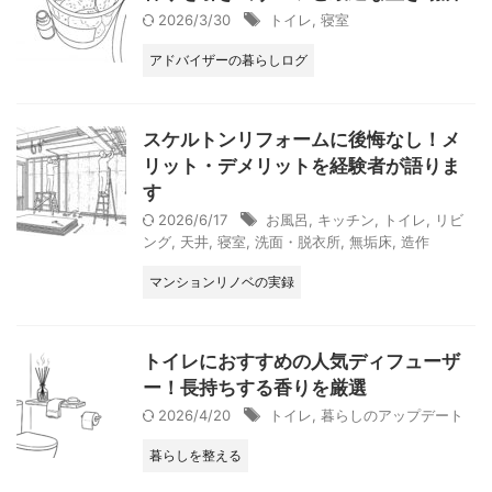
2026/3/30
トイレ
,
寝室
アドバイザーの暮らしログ
スケルトンリフォームに後悔なし！メ
リット・デメリットを経験者が語りま
す
2026/6/17
お風呂
,
キッチン
,
トイレ
,
リビ
ング
,
天井
,
寝室
,
洗面・脱衣所
,
無垢床
,
造作
マンションリノベの実録
トイレにおすすめの人気ディフューザ
ー！長持ちする香りを厳選
2026/4/20
トイレ
,
暮らしのアップデート
暮らしを整える