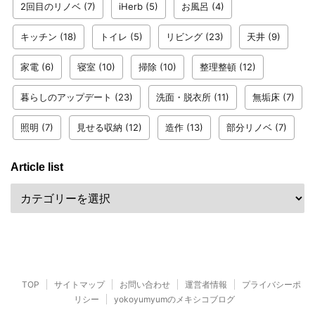
2回目のリノベ
(7)
iHerb
(5)
お風呂
(4)
キッチン
(18)
トイレ
(5)
リビング
(23)
天井
(9)
家電
(6)
寝室
(10)
掃除
(10)
整理整頓
(12)
暮らしのアップデート
(23)
洗面・脱衣所
(11)
無垢床
(7)
照明
(7)
見せる収納
(12)
造作
(13)
部分リノベ
(7)
Article list
TOP
サイトマップ
お問い合わせ
運営者情報
プライバシーポ
リシー
yokoyumyumのメキシコブログ