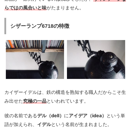
らではの風合いと味
がたまりません。
シザーランプ6718の特徴
カイザーイデルは、鉄の構造を熟知する職人だからこそ生
み出せた
究極の一品
といわれています。
彼の名前である
デル（dell）
に
アイデア（idea）
という単
語が加えられ、
イデル
という名前が生まれました。