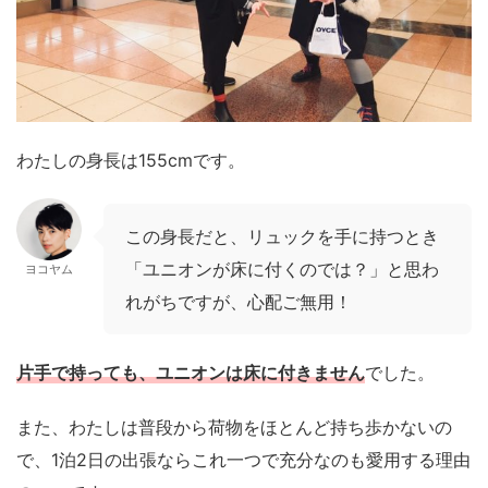
わたしの身長は155cmです。
この身長だと、リュックを手に持つとき
「ユニオンが床に付くのでは？」と思わ
ヨコヤム
れがちですが、心配ご無用！
片手で持っても、ユニオンは床に付きません
でした。
また、わたしは普段から荷物をほとんど持ち歩かないの
で、1泊2日の出張ならこれ一つで充分なのも愛用する理由