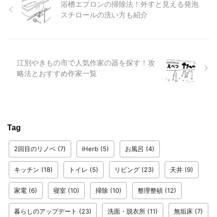
浴槽エプロンの掃除法！外すと見える発泡
スチロールの洗い方も紹介
江別やきもの市で人気作家の器を探す！攻
略法とおすすめ作家一覧
Tag
2回目のリノベ
(7)
iHerb
(5)
お風呂
(4)
キッチン
(18)
トイレ
(5)
リビング
(23)
天井
(9)
家電
(6)
寝室
(10)
掃除
(10)
整理整頓
(12)
暮らしのアップデート
(23)
洗面・脱衣所
(11)
無垢床
(7)